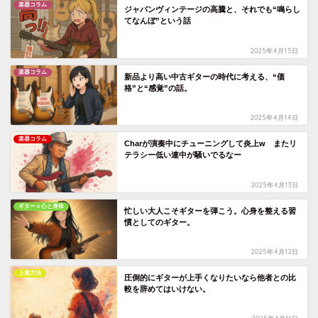
楽器コラム
ジャパンヴィンテージの高騰と、それでも“鳴らし
てなんぼ”という話
2025年4月15日
楽器コラム
新品より高い中古ギターの時代に考える、“価
格”と“感覚”の話。
2025年4月14日
楽器コラム
Charが演奏中にチューニングして炎上w またリ
テラシー低い連中が騒いでるなー
2025年4月13日
ギターｘ心と身体
忙しい大人こそギターを弾こう。心身を整える習
慣としてのギター。
2025年4月12日
上達方法
圧倒的にギターが上手くなりたいなら他者との比
較を辞めてはいけない。