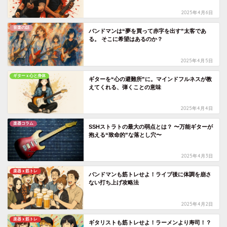
2025年4月6日
音楽の話
バンドマンは“夢を買って赤字を出す”太客であ
る。 そこに希望はあるのか？
2025年4月5日
ギターｘ心と身体
ギターを“心の避難所”に。マインドフルネスが教
えてくれる、弾くことの意味
2025年4月4日
楽器コラム
SSHストラトの最大の弱点とは？ 〜万能ギターが
抱える“致命的”な落とし穴〜
2025年4月3日
楽器ｘ筋トレ
バンドマンも筋トレせよ！ライブ後に体調を崩さ
ない打ち上げ攻略法
2025年4月2日
楽器ｘ筋トレ
ギタリストも筋トレせよ！ラーメンより寿司！？