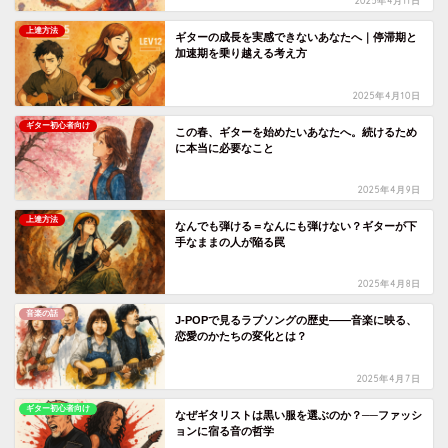
2025年4月11日
上達方法
ギターの成長を実感できないあなたへ｜停滞期と
加速期を乗り越える考え方
2025年4月10日
ギター初心者向け
この春、ギターを始めたいあなたへ。続けるため
に本当に必要なこと
2025年4月9日
上達方法
なんでも弾ける＝なんにも弾けない？ギターが下
手なままの人が陥る罠
2025年4月8日
音楽の話
J-POPで見るラブソングの歴史――音楽に映る、
恋愛のかたちの変化とは？
2025年4月7日
ギター初心者向け
なぜギタリストは黒い服を選ぶのか？──ファッシ
ョンに宿る音の哲学