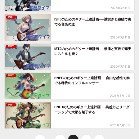
2025年3月11日
MBTI
ISFJのためのギター上達計画──誠実さと継続で奏
でる音楽の道
2025年3月11日
MBTI
ISTJのためのギター上達計画──規律と実践で確実
にスキルを磨く
2025年3月11日
MBTI
ENFPのためのギター上達計画──自由な感性で奏
でる稀代のインフルエンサー
2025年3月10日
MBTI
ENFJのためのギター上達計画──共感力とリーダ
ーシップで大衆を魅了する
2025年3月10日
...