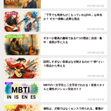
2025年4月25日
楽器コラム
「下手でも気持ちがこもっていればOK」は本当
か？ ギター演奏に必要な視点
2025年4月24日
ギターｘ心と身体
ギターが最高の趣味である7つの理由｜自信・集
中・成長が手に入る
2025年4月23日
音楽の話
説明しすぎない音楽はなぜ刺さるのか？“粋”とい
う視点から考える
2025年4月22日
MBTI
MBTIの一文字目と二文字目でわかる！音楽スタイ
ルと適性ポジション完全ガイド
2025年4月21日
上達方法
個性は、才能ではなくセンスで作られる。蓄積が