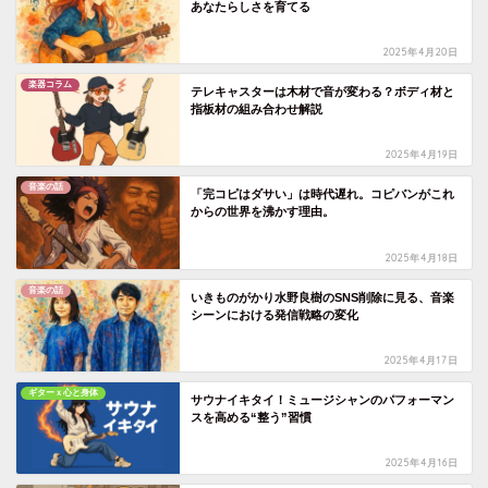
あなたらしさを育てる
2025年4月20日
楽器コラム
テレキャスターは木材で音が変わる？ボディ材と
指板材の組み合わせ解説
2025年4月19日
音楽の話
「完コピはダサい」は時代遅れ。コピバンがこれ
からの世界を沸かす理由。
2025年4月18日
音楽の話
いきものがかり水野良樹のSNS削除に見る、音楽
シーンにおける発信戦略の変化
2025年4月17日
ギターｘ心と身体
サウナイキタイ！ミュージシャンのパフォーマン
スを高める“整う”習慣
2025年4月16日