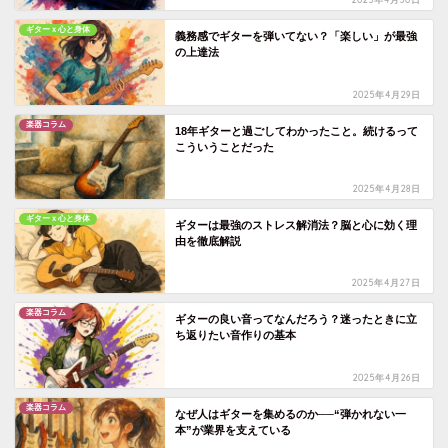
ギターｘ心と身体
義務感でギターを弾いてない？「楽しい」が最強
の上達法
2025年4月29日
楽器コラム
18年ギターと過ごしてわかったこと。続けるって
こういうことだった
2025年4月28日
ギターｘ心と身体
ギターは最強のストレス解消法？脳と心に効く理
由を徹底解説
2025年4月27日
楽器コラム
ギターの良い音ってなんだろう？迷ったときに立
ち返りたい音作りの基本
2025年4月26日
楽器コラム
なぜ人はギターを集めるのか──“弾かれない一
本”が業界を支えている