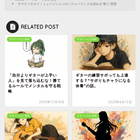
サウナイキタイ！ミュージシャンのパフォーマンスを高める“整う”習慣
RELATED POST
ギターｘ心と身体
ギターｘ心と身体
「自分よりギターが上手い
ギターの練習サボっても上達
人」を見て落ち込むな！勝て
する？“サボりもチャラになる
るルールでメンタルを守る戦
休養”の話。
略
2025年12月10日
2025年6月12日
ギターｘ心と身体
ギターｘ心と身体