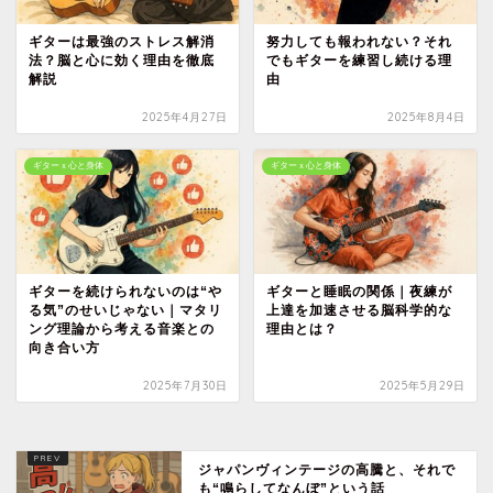
ギターは最強のストレス解消
努力しても報われない？それ
法？脳と心に効く理由を徹底
でもギターを練習し続ける理
解説
由
2025年4月27日
2025年8月4日
ギターｘ心と身体
ギターｘ心と身体
ギターを続けられないのは“や
ギターと睡眠の関係｜夜練が
る気”のせいじゃない｜マタリ
上達を加速させる脳科学的な
ング理論から考える音楽との
理由とは？
向き合い方
2025年7月30日
2025年5月29日
ジャパンヴィンテージの高騰と、それで
も“鳴らしてなんぼ”という話