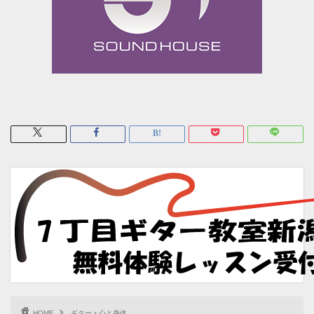
HOME
ギターｘ心と身体