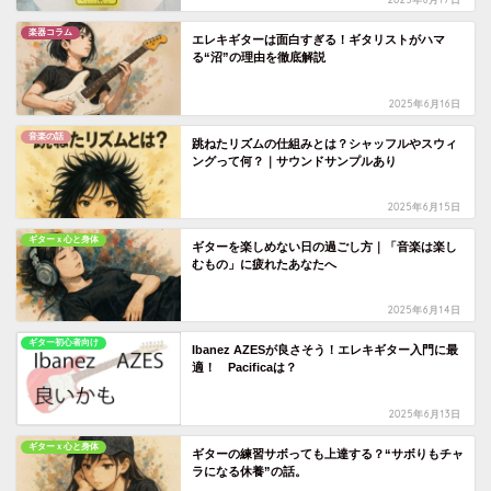
楽器コラム
エレキギターは面白すぎる！ギタリストがハマ
る“沼”の理由を徹底解説
2025年6月16日
音楽の話
跳ねたリズムの仕組みとは？シャッフルやスウィ
ングって何？｜サウンドサンプルあり
2025年6月15日
ギターｘ心と身体
ギターを楽しめない日の過ごし方｜「音楽は楽し
むもの」に疲れたあなたへ
2025年6月14日
ギター初心者向け
Ibanez AZESが良さそう！エレキギター入門に最
適！ Pacificaは？
2025年6月13日
ギターｘ心と身体
ギターの練習サボっても上達する？“サボりもチャ
ラになる休養”の話。