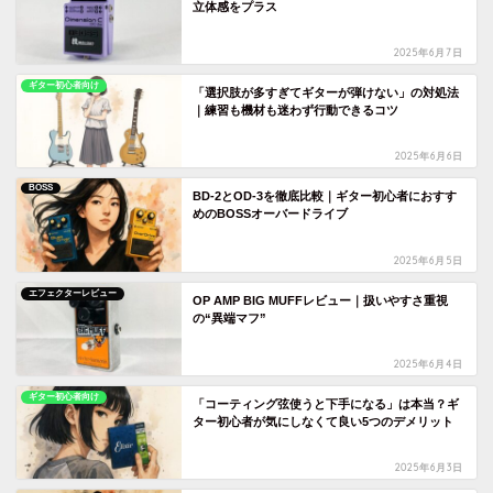
立体感をプラス
2025年6月7日
ギター初心者向け
「選択肢が多すぎてギターが弾けない」の対処法
｜練習も機材も迷わず行動できるコツ
2025年6月6日
BOSS
BD-2とOD-3を徹底比較｜ギター初心者におすす
めのBOSSオーバードライブ
2025年6月5日
エフェクターレビュー
OP AMP BIG MUFFレビュー｜扱いやすさ重視
の“異端マフ”
2025年6月4日
ギター初心者向け
「コーティング弦使うと下手になる」は本当？ギ
ター初心者が気にしなくて良い5つのデメリット
2025年6月3日