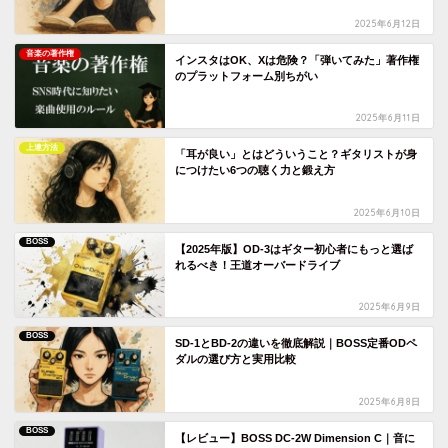
2025年6月12日
音楽の著作権
インスタはOK、Xは危険？「弾いてみた」著作権
のプラットフォーム別ちがい
2025年6月11日
上達方法
「耳が良い」とはどういうこと？ギタリストが身
につけたい6つの聴く力と鍛え方
2025年6月10日
BOSS
【2025年版】OD-3はギター初心者にもっと選ば
れるべき！王道オーバードライブ
2025年6月9日
BOSS
SD-1とBD-2の違いを徹底解説｜BOSS定番ODペ
ダルの選び方と実用比較
2025年6月8日
BOSS
【レビュー】BOSS DC-2W Dimension C｜音に