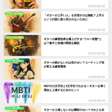
2025年5月25日
ギターｘ心と身体
「ギターが上手い人」を目指すのは無駄？上手さ
という幻想に振り回されないために
2025年5月24日
ギターｘ心と身体
ギターの練習効果を爆上げする“フロー状態”と
は？集中と快感の関係を解説
2025年5月23日
ギター初心者向け
ギターが続かないのは弦のせい？コーティング弦
が変える練習環境
2025年5月22日
MBTI
MBTIの1文字目と4文字目でわかる！ギターを弾く
理由と上達するためのヒント
2025年5月21日
ギター初心者向け
ギターが上達しないのは機材のせい？それとも自