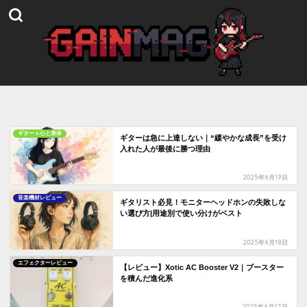
ギターｘ心と身体
ギターは急に上達しない｜“緩やかな成長”を受け
入れた人が最後に勝つ理由
2025年6月19日
音楽機材レビュー
ギタリスト必見！モニターヘッドホンの失敗しな
い選び方|用途別で使い分けがベスト
2025年6月18日
エフェクターレビュー
【レビュー】Xotic AC Booster V2｜ブースター
を積んだ進化系
2025年6月17日