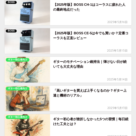
BOSS
【2025年版】BOSS CH-1はコーラスに疲れた人
の最終地点だった
2025年5月16日
BOSS
【2025年版】BOSS CE-5は今でも買いか？定番コ
ーラスを正直レビュー
2025年5月15日
ギター初心者向け
ギターのモチベーション維持法｜弾けない日が続
いても大丈夫な理由
2025年5月14日
ギター初心者向け
「高いギターを買えば上手くなるのか？ギター上
達と機材のリアル」
2025年5月13日
ギター初心者向け
ギター初心者が挫折しなかった5つの習慣｜毎日続
けた工夫とは？