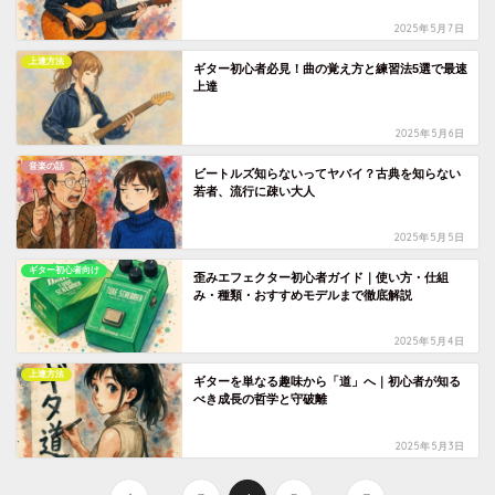
2025年5月7日
上達方法
ギター初心者必見！曲の覚え方と練習法5選で最速
上達
2025年5月6日
音楽の話
ビートルズ知らないってヤバイ？古典を知らない
若者、流行に疎い大人
2025年5月5日
ギター初心者向け
歪みエフェクター初心者ガイド｜使い方・仕組
み・種類・おすすめモデルまで徹底解説
2025年5月4日
上達方法
ギターを単なる趣味から「道」へ｜初心者が知る
べき成長の哲学と守破離
2025年5月3日
...
...