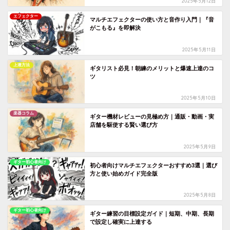
2025年5月12日
エフェクター
マルチエフェクターの使い方と音作り入門｜『音
がこもる』を即解決
2025年5月11日
上達方法
ギタリスト必見！朝練のメリットと爆速上達のコ
ツ
2025年5月10日
楽器コラム
ギター機材レビューの見極め方｜通販・動画・実
店舗を駆使する賢い選び方
2025年5月9日
ギター初心者向け
初心者向けマルチエフェクターおすすめ3選｜選び
方と使い始めガイド完全版
2025年5月8日
ギター初心者向け
ギター練習の目標設定ガイド｜短期、中期、長期
で設定し確実に上達する