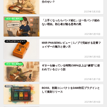
分のせい？
2025年5月20日
ギター初心者向け
「上手くなったらバンド組む」は一生バンド組め
ない理由。初心者が陥る思考の罠
2025年5月19日
エフェクターレビュー
MXR PHASE90レビュー｜1ノブで完結する定番フ
ェイザーの魅力と使い方
2025年5月18日
ギター初心者向け
ギターを触っている時間の99%以上は“練習”に使
われているという話
2025年5月17日
BOSS
BOSS、初期コンパクトをDAW対応プラグインと
して復刻リリース
2025年5月16日