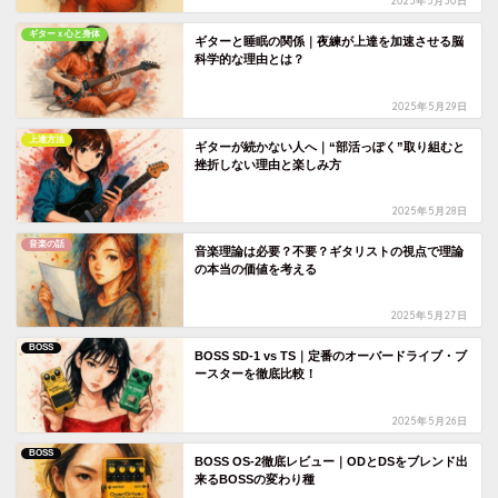
2025年5月30日
ギターｘ心と身体
ギターと睡眠の関係｜夜練が上達を加速させる脳
科学的な理由とは？
2025年5月29日
上達方法
ギターが続かない人へ｜“部活っぽく”取り組むと
挫折しない理由と楽しみ方
2025年5月28日
音楽の話
音楽理論は必要？不要？ギタリストの視点で理論
の本当の価値を考える
2025年5月27日
BOSS
BOSS SD-1 vs TS｜定番のオーバードライブ・ブ
ースターを徹底比較！
2025年5月26日
BOSS
BOSS OS-2徹底レビュー｜ODとDSをブレンド出
来るBOSSの変わり種