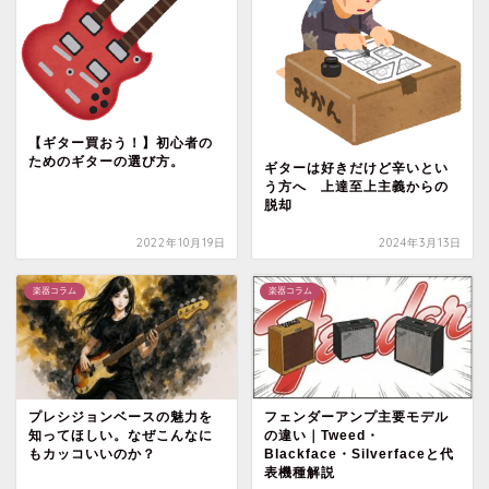
【ギター買おう！】初心者の
ためのギターの選び方。
ギターは好きだけど辛いとい
う方へ 上達至上主義からの
脱却
2022年10月19日
2024年3月13日
楽器コラム
楽器コラム
プレシジョンベースの魅力を
フェンダーアンプ主要モデル
知ってほしい。なぜこんなに
の違い｜Tweed・
もカッコいいのか？
Blackface・Silverfaceと代
表機種解説