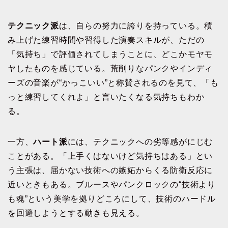
テクニック派
は、自らの努力に誇りを持っている。積
み上げた練習時間や習得した演奏スキルが、ただの
「気持ち」で評価されてしまうことに、どこかモヤモ
ヤしたものを感じている。荒削りなパンクやインディ
ーズの音楽が“かっこいい”と称賛されるのを見て、「も
っと練習してくれよ」と言いたくなる気持ちもわか
る。
一方、
ハート派
には、テクニックへの劣等感がにじむ
ことがある。「上手くはないけど気持ちはある」とい
う主張は、届かない技術への嫉妬からくる防衛反応に
近いときもある。ブルースやパンクロックの“技術より
も魂”という美学を拠りどころにして、技術のハードル
を回避しようとする動きも見える。