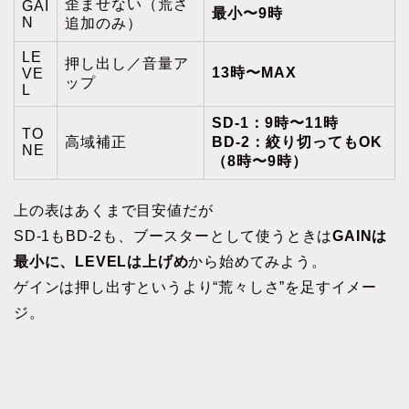
歪ませない（荒さ
GAI
最小〜9時
N
追加のみ）
LE
押し出し／音量ア
13時〜MAX
VE
ップ
L
SD-1：9時〜11時
TO
高域補正
BD-2：絞り切ってもOK
NE
（8時〜9時）
上の表はあくまで目安値だが
SD-1もBD-2も、ブースターとして使うときは
GAINは
最小に、LEVELは上げめ
から始めてみよう。
ゲインは押し出すというより“荒々しさ”を足すイメー
ジ。