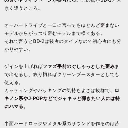
の良いドライブトーンが得られる
。この点がSD-1と大
きく違うところ。
オーバードライブと一口に言ってもほとんど歪まない
モデルからがっつり歪むモデルまで様々ある。
それで言うとBD-2は後者のタイプなので初心者にも分
かりやすい。
ゲインを上げれば
ファズ手前のぐしゃっとした歪み
ま
で出せるし、絞り切ればクリーンブースターとしても
使える。
カッティングやバッキングの気持ちよさは抜群で、
ロ
キノン系やJ-POPなどでジャキッと弾きたい人には特
にハマる
。
半面ハードロックやメタル系のサウンドを作るのは苦