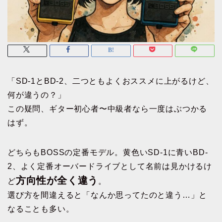
「SD-1とBD-2、二つともよくおススメに上がるけど、
何が違うの？」
この疑問、ギター初心者〜中級者なら一度はぶつかる
はず。
どちらもBOSSの定番モデル。黄色いSD-1に青いBD-
2、よく定番オーバードライブとして名前は見かけるけ
方向性が全く違う
ど
。
選び方を間違えると「なんか思ってたのと違う…」と
なることも多い。