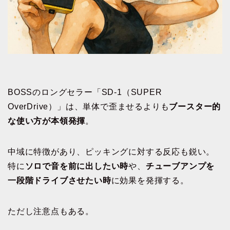
BOSSのロングセラー「SD-1（SUPER
OverDrive）」は、単体で歪ませるよりも
ブースター的
な使い方が本領発揮
。
中域に特徴があり、ピッキングに対する反応も鋭い。
特に
ソロで音を前に出したい時
や、
チューブアンプを
一段階ドライブさせたい時
に効果を発揮する。
ただし注意点もある。