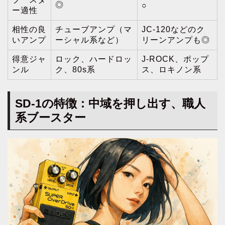
◎
○
ー適性
相性の良
チューブアンプ（マ
JC-120などのク
いアンプ
ーシャル系など）
リーンアンプも◎
得意ジャ
ロック、ハードロッ
J-ROCK、ポップ
ンル
ク、80s系
ス、ロキノン系
SD-1の特徴：中域を押し出す、職人
系ブースター