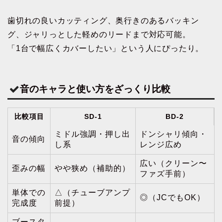
歯切れの良いカッティング、奥行きのあるバッキン
グ、ジャリっとした軽めのリードまで対応可能。
「1台で幅広くカバーしたい」という人にぴったり。
音のキャラと使い方をざっくり比較
比較項目
SD-1
BD-2
ミドル強調・押し出
ドンシャリ傾向・
音の傾向
し系
レンジ広め
広い（クリーン〜
歪みの幅
やや狭め（補助的）
ファズ手前）
単体での
△（チューブアンプ
◎（JCでもOK）
完成度
前提）
ブースタ