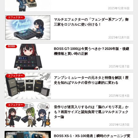
2025年12月16日
エフェクター
マルチエフェクターの「フェンダー系アンプ」御
三家をロジカルに使い分ける！
2025年12月11日
BOSS
BOSS GT-1000は今買うべきか？2026年版・後継
機情報と買い時の正解
2025年12月7日
エフェクター
アンプシミュレーターの元ネタと特徴を解説！歴
史を知ればマルチの音作りは劇的に変わる
2025年12月4日
エフェクター
音作りが迷宮入りするのは「脳のメモリ不足」か
も？画面サイズと認知負荷で選ぶマルチエフェク
ター論
2025年12月3日
BOSS
BOSS XS-1・XS-100発表｜瞬時のチューニング変