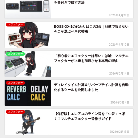
を音付きで残す方法
2026年4月22日
エフェクター
BOSS GX-1の代わりはこの3台｜品薄で買えない
今こそ選ぶべき代替機
2026年4月15日
エフェクター
「初心者にエフェクターは早い」は嘘 マルチエ
フェクターが上達を加速させる本当の理由
2026年3月14日
エフェクター
ディレイタイム計算＆リバーブテイル計算を自動
化するツールを公開しました
2026年3月4日
エフェクター
【保存版】エレアコのライン音を「生音」っぽ
く！マルチエフェクター音作りガイド
2026年2月13日