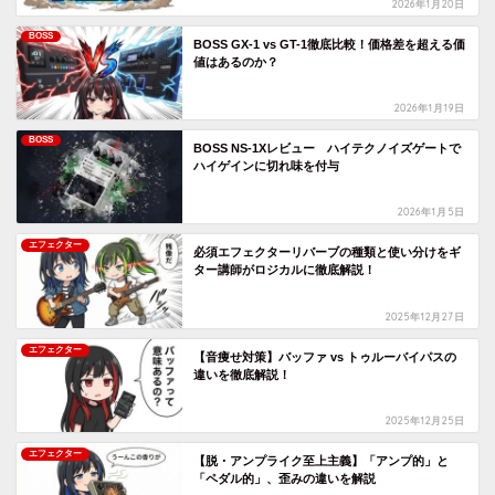
2026年1月20日
BOSS
BOSS GX-1 vs GT-1徹底比較！価格差を超える価
値はあるのか？
2026年1月19日
BOSS
BOSS NS-1Xレビュー ハイテクノイズゲートで
ハイゲインに切れ味を付与
2026年1月5日
エフェクター
必須エフェクターリバーブの種類と使い分けをギ
ター講師がロジカルに徹底解説！
2025年12月27日
エフェクター
【音痩せ対策】バッファ vs トゥルーバイパスの
違いを徹底解説！
2025年12月25日
エフェクター
【脱・アンプライク至上主義】「アンプ的」と
「ペダル的」、歪みの違いを解説