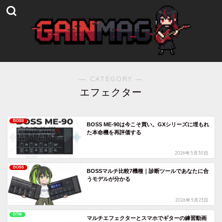
― CATEGORY ―
エフェクター
BOSS
BOSS ME-90は今こそ買い。GXシリーズに埋もれ
た本命機を再評価する
2026年5月30日
BOSS
BOSSマルチ比較7機種｜診断ツールであなたに合
うモデルが分かる
2026年5月23日
DTM
マルチエフェクターとスマホでギターの練習動画