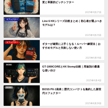
更と革新的ピッチシフター
2025年9月27日
エフェクター
Line 6 HXシリーズ比較まとめ｜初心者が選ぶべき
モデルは？
2025年9月25日
エフェクター
ギターが確実に上手くなる！ルーパー練習法｜お
すすめモデルと失敗しない使い方
2025年9月19日
BOSS
GT-1000COREとHX Stomp比較｜用途別の最適
な使い分け
2025年9月4日
BOSS
BOSS PX-1発表｜歴代コンパクトを集約した新世
代エフェクター
2025年8月29日