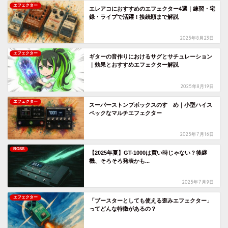
エフェクター
エレアコにおすすめのエフェクター4選｜練習・宅
録・ライブで活躍！接続順まで解説
2025年8月23日
エフェクター
ギターの音作りにおけるサグとサチュレーション
｜効果とおすすめエフェクター解説
2025年8月19日
エフェクター
スーパーストンプボックスのすゝめ｜小型ハイス
ペックなマルチエフェクター
2025年7月16日
BOSS
【2025年夏】GT-1000は買い時じゃない？後継
機、そろそろ発表かも...
2025年7月9日
エフェクター
「ブースターとしても使える歪みエフェクター」
ってどんな特徴があるの？