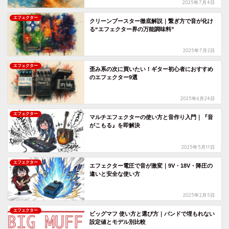
2025年7月4日
エフェクター
クリーンブースター徹底解説｜繋ぎ方で音が化け
る“エフェクター界の万能調味料”
2025年7月2日
エフェクター
歪み系の次に買いたい！ギター初心者におすすめ
のエフェクター9選
2025年6月24日
エフェクター
マルチエフェクターの使い方と音作り入門｜『音
がこもる』を即解決
2025年5月11日
エフェクター
エフェクター電圧で音が激変｜9V・18V・降圧の
違いと安全な使い方
2025年2月5日
エフェクター
ビッグマフ 使い方と選び方｜バンドで埋もれない
設定値とモデル別比較