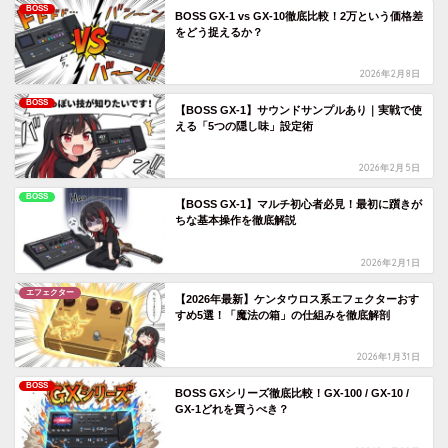
BOSS
BOSS GX-1 vs GX-10徹底比較！2万という価格差
をどう捉えるか？
2026年2月8日
BOSS
【BOSS GX-1】サウンドサンプルあり｜実戦で使
える「5つの隠し味」設定術
2026年2月5日
BOSS
【BOSS GX-1】マルチ初心者必見！最初に躓きが
ちな基本操作を徹底解説
2026年2月1日
エフェクター
【2026年最新】ケンタウロス系エフェクターおす
すめ5選！「魔法の箱」の仕組みを徹底解剖
2026年1月31日
BOSS
BOSS GXシリーズ徹底比較！GX-100 / GX-10 /
GX-1どれを買うべき？