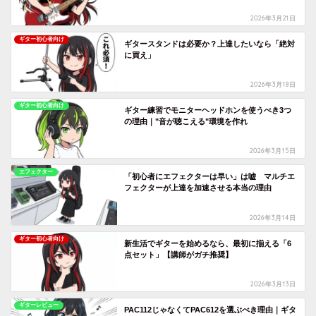
2026年3月21日
ギター初心者向け
ギタースタンドは必要か？上達したいなら「絶対
に買え」
2026年3月18日
ギター初心者向け
ギター練習でモニターヘッドホンを使うべき3つ
の理由｜"音が聴こえる"環境を作れ
2026年3月15日
エフェクター
「初心者にエフェクターは早い」は嘘 マルチエ
フェクターが上達を加速させる本当の理由
2026年3月14日
ギター初心者向け
新生活でギターを始めるなら、最初に揃える「6
点セット」【講師がガチ推奨】
2026年3月13日
ギターレビュー
PAC112じゃなくてPAC612を選ぶべき理由｜ギタ