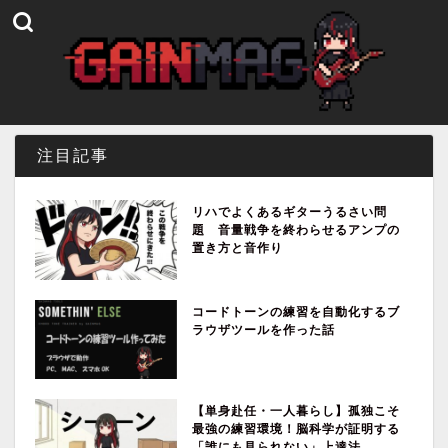
注目記事
リハでよくあるギターうるさい問
題 音量戦争を終わらせるアンプの
置き方と音作り
コードトーンの練習を自動化するブ
ラウザツールを作った話
【単身赴任・一人暮らし】孤独こそ
最強の練習環境！脳科学が証明する
「誰にも見られない」上達法