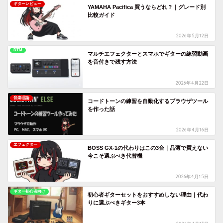
ギターレビュー
YAMAHA Pacifica 買うならどれ？｜グレード別
比較ガイド
2026年5月12日
DTM
マルチエフェクターとスマホでギターの練習動画
を音付きで残す方法
2026年4月22日
音楽理論
コードトーンの練習を自動化するブラウザツール
を作った話
2026年4月16日
エフェクター
BOSS GX-1の代わりはこの3台｜品薄で買えない
今こそ選ぶべき代替機
2026年4月15日
ギター初心者向け
初心者ギターセットをおすすめしない理由｜代わ
りに選ぶべきギター3本