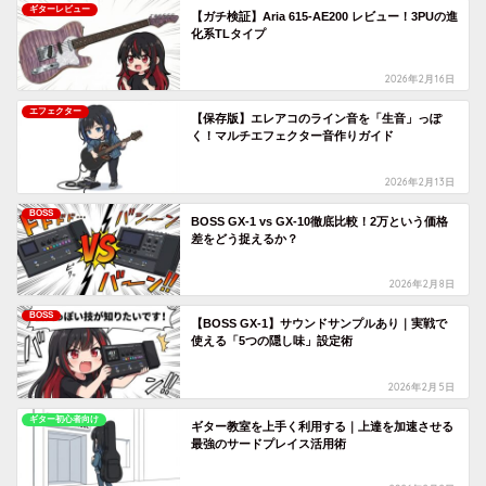
ギターレビュー
【ガチ検証】Aria 615-AE200 レビュー！3PUの進
化系TLタイプ
2026年2月16日
エフェクター
【保存版】エレアコのライン音を「生音」っぽ
く！マルチエフェクター音作りガイド
2026年2月13日
BOSS
BOSS GX-1 vs GX-10徹底比較！2万という価格
差をどう捉えるか？
2026年2月8日
BOSS
【BOSS GX-1】サウンドサンプルあり｜実戦で
使える「5つの隠し味」設定術
2026年2月5日
ギター初心者向け
ギター教室を上手く利用する｜上達を加速させる
最強のサードプレイス活用術