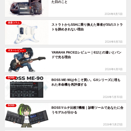
た日のこと
2026年8月5日
楽器コラム
ストラトからSSHに乗り換えた筆者が3Sのストラ
トを諦めきれない理由
2026年8月3日
ギターレビュー
YAMAHA PAC611レビュー｜612との違いとバン
ドで光る理由
2026年6月9日
BOSS
BOSS ME-90は今こそ買い。GXシリーズに埋も
れた本命機を再評価する
2026年5月30日
BOSS
BOSSマルチ比較7機種｜診断ツールであなたに合
うモデルが分かる
2026年5月23日