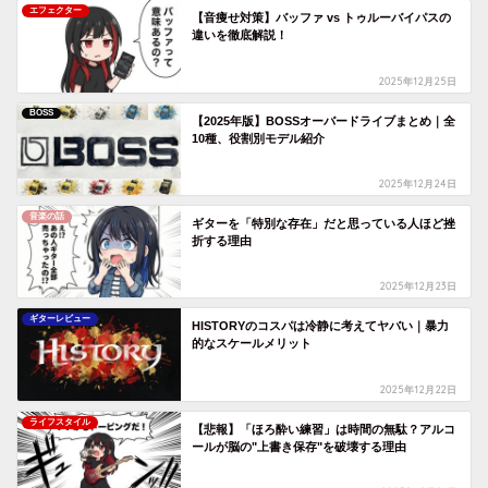
エフェクター
【音痩せ対策】バッファ vs トゥルーバイパスの
違いを徹底解説！
2025年12月25日
BOSS
【2025年版】BOSSオーバードライブまとめ｜全
10種、役割別モデル紹介
2025年12月24日
音楽の話
ギターを「特別な存在」だと思っている人ほど挫
折する理由
2025年12月23日
ギターレビュー
HISTORYのコスパは冷静に考えてヤバい｜暴力
的なスケールメリット
2025年12月22日
ライフスタイル
【悲報】「ほろ酔い練習」は時間の無駄？アルコ
ールが脳の"上書き保存"を破壊する理由