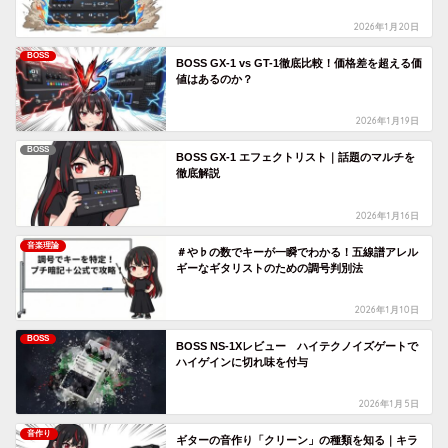
2026年1月20日
BOSS
BOSS GX-1 vs GT-1徹底比較！価格差を超える価
値はあるのか？
2026年1月19日
BOSS
BOSS GX-1 エフェクトリスト｜話題のマルチを
徹底解説
2026年1月16日
音楽理論
＃や♭の数でキーが一瞬でわかる！五線譜アレル
ギーなギタリストのための調号判別法
2026年1月10日
BOSS
BOSS NS-1Xレビュー ハイテクノイズゲートで
ハイゲインに切れ味を付与
2026年1月5日
音作り
ギターの音作り「クリーン」の種類を知る｜キラ