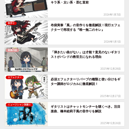
キラ系・太い系・歪む直前
2026年1月3日
音作り
布袋寅泰「風」の音作りを徹底解説！現行エフェ
クターで再現する『唯一無二のキレ』
2026年1月1日
音楽の話
「弾きたい曲がない」は才能？意見のないギタリ
ストがバンドの救世主になれる理由
2025年12月28日
エフェクター
必須エフェクターリバーブの種類と使い分けをギ
ター講師がロジカルに徹底解説！
2025年12月27日
ミュージシャン深掘り
ギタリストはチャットモンチーを聴くべき。注目
楽曲、橋本絵莉子風の音作りを解説
2025年12月26日