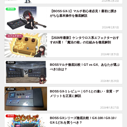
2026年2月2日
BOSS
【BOSS GX-1】マルチ初心者必見！最初に躓き
がちな基本操作を徹底解説
2026年2月1日
エフェクター
【2026年最新】ケンタウロス系エフェクターおす
すめ5選！「魔法の箱」の仕組みを徹底解剖
2026年1月31日
BOSS
BOSSマルチ徹底比較！GT vs GX、あなたが選ぶ
べき1台は？
2026年1月29日
BOSS
BOSS GX-1 レビュー｜GT-1との違い・音質・デ
メリットを正直に解説
2026年1月27日
BOSS
BOSS GXシリーズ徹底比較！GX-100 / GX-10 /
GX-1どれを買うべき？