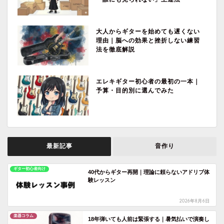
大人からギターを始めても遅くない
理由｜脳への効果と挫折しない練習
法を徹底解説
エレキギター初心者の最初の一本｜
予算・目的別に選んでみた
最新記事
音作り
ギター初心者向け
40代からギター再開｜理論に頼らないアドリブ体
験レッスン
2026年8月6日
楽器コラム
18年弾いても人前は緊張する｜暑気払いで演奏し