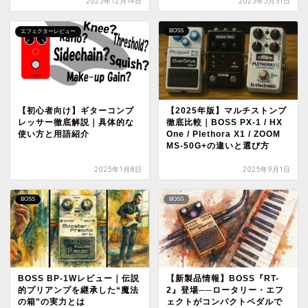
2025年12月14日
2025年5月31日
BOSS
エフェクターレビュー
【初心者向け】ギターコンプ
【2025年版】マルチストンプ
レッサー徹底解説｜具体的な
徹底比較｜BOSS PX-1 / HX
使い方と用語紹介
One / Plethora X1 / ZOOM
MS-50G+の違いと選び方
2025年1月8日
2025年9月1日
BOSS
BOSS
BOSS BP-1Wレビュー｜伝説
【新製品情報】BOSS『RT-
的プリアンプを継承した“魔法
2』登場──ロータリー・エフ
の箱”の実力とは
ェクトがコンパクトペダルで