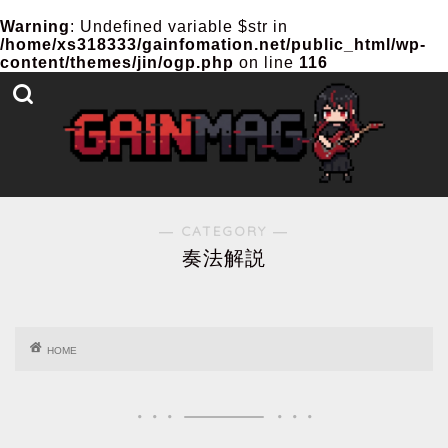
Warning
: Undefined variable $str in
/home/xs318333/gainfomation.net/public_html/wp-
content/themes/jin/ogp.php
on line
116
― CATEGORY ―
奏法解説
HOME